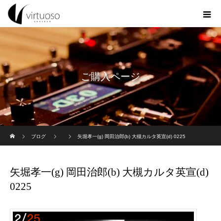
ご購入ページ
ホーム
ブログ
矢堀孝一(g) 岡田治郎(b) 大槻カルタ英宣(d) 0225
矢堀孝一(g) 岡田治郎(b) 大槻カルタ英宣(d)
0225