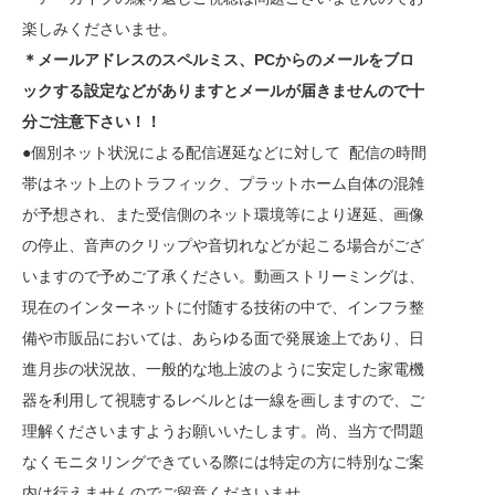
楽しみくださいませ。
＊メールアドレスのスペルミス、PCからのメールをブロ
ックする設定などがありますとメールが届きませんので十
分ご注意下さい！！
●個別ネット状況による配信遅延などに対して 配信の時間
帯はネット上のトラフィック、プラットホーム自体の混雑
が予想され、また受信側のネット環境等により遅延、画像
の停止、音声のクリップや音切れなどが起こる場合がござ
いますので予めご了承ください。動画ストリーミングは、
現在のインターネットに付随する技術の中で、インフラ整
備や市販品においては、あらゆる面で発展途上であり、日
進月歩の状況故、一般的な地上波のように安定した家電機
器を利用して視聴するレベルとは一線を画しますので、ご
理解くださいますようお願いいたします。尚、当方で問題
なくモニタリングできている際には特定の方に特別なご案
内は行えませんのでご留意くださいませ。