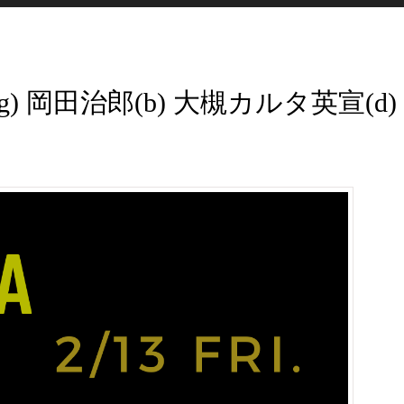
孝一(g) 岡田治郎(b) 大槻カルタ英宣(d)