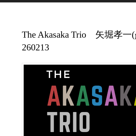
The Akasaka Trio 矢堀
260213