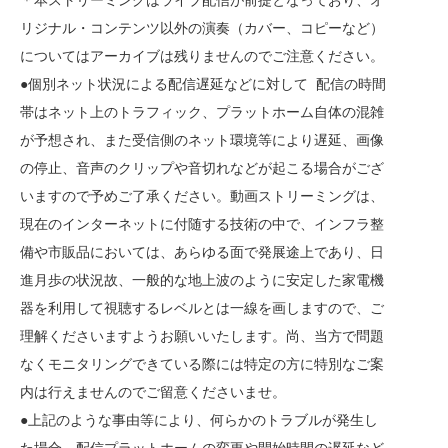
リジナル・コンテンツ以外の演奏（カバー、コピーなど）
についてはアーカイブは残りませんのでご注意ください。
●個別ネット状況による配信遅延などに対して 配信の時間
帯はネット上のトラフィック、プラットホーム自体の混雑
が予想され、また受信側のネット環境等により遅延、画像
の停止、音声のクリップや音切れなどが起こる場合がござ
いますので予めご了承ください。動画ストリーミングは、
現在のインターネットに付随する技術の中で、インフラ整
備や市販品においては、あらゆる面で発展途上であり、日
進月歩の状況故、一般的な地上波のように安定した家電機
器を利用して視聴するレベルとは一線を画しますので、ご
理解くださいますようお願いいたします。尚、当方で問題
なくモニタリングできている際には特定の方に特別なご案
内は行えませんのでご留意くださいませ。
●上記のような事由等により、何らかのトラブルが発生し
た場合、配信プラットホームの変更や開始時間の遅延など