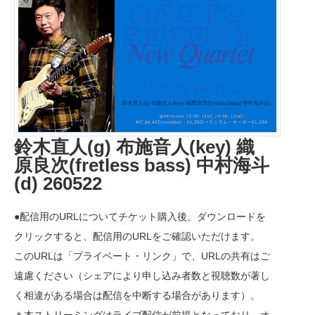
鈴木直人(g) 布施音人(key) 織
原良次(fretless bass) 中村海斗
(d) 260522
●配信用のURLについてチケット購入後、ダウンロードを
クリックすると、配信用のURLをご確認いただけます。
このURLは「プライベート・リンク」で、URLの共有はご
遠慮ください（シェアにより申し込み者数と視聴数が著し
く相違がある場合は配信を中断する場合があります）。
＊本ストリーミングはライブ配信が前提となっており、オ