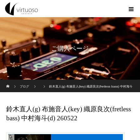
ご購入ページ
ホーム
ブログ
鈴木直人(g) 布施音人(key) 織原良次(fretless bass) 中村海斗
(d) 260522
鈴木直人(g) 布施音人(key) 織原良次(fretless
bass) 中村海斗(d) 260522