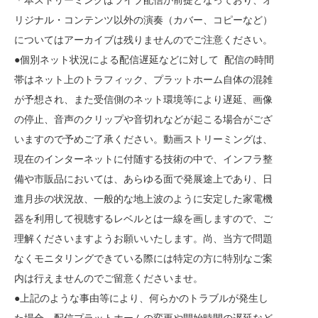
リジナル・コンテンツ以外の演奏（カバー、コピーなど）
についてはアーカイブは残りませんのでご注意ください。
●個別ネット状況による配信遅延などに対して 配信の時間
帯はネット上のトラフィック、プラットホーム自体の混雑
が予想され、また受信側のネット環境等により遅延、画像
の停止、音声のクリップや音切れなどが起こる場合がござ
いますので予めご了承ください。動画ストリーミングは、
現在のインターネットに付随する技術の中で、インフラ整
備や市販品においては、あらゆる面で発展途上であり、日
進月歩の状況故、一般的な地上波のように安定した家電機
器を利用して視聴するレベルとは一線を画しますので、ご
理解くださいますようお願いいたします。尚、当方で問題
なくモニタリングできている際には特定の方に特別なご案
内は行えませんのでご留意くださいませ。
●上記のような事由等により、何らかのトラブルが発生し
た場合、配信プラットホームの変更や開始時間の遅延など