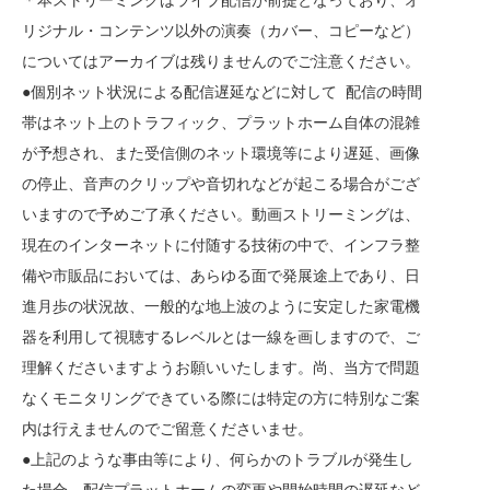
リジナル・コンテンツ以外の演奏（カバー、コピーなど）
についてはアーカイブは残りませんのでご注意ください。
●個別ネット状況による配信遅延などに対して 配信の時間
帯はネット上のトラフィック、プラットホーム自体の混雑
が予想され、また受信側のネット環境等により遅延、画像
の停止、音声のクリップや音切れなどが起こる場合がござ
いますので予めご了承ください。動画ストリーミングは、
現在のインターネットに付随する技術の中で、インフラ整
備や市販品においては、あらゆる面で発展途上であり、日
進月歩の状況故、一般的な地上波のように安定した家電機
器を利用して視聴するレベルとは一線を画しますので、ご
理解くださいますようお願いいたします。尚、当方で問題
なくモニタリングできている際には特定の方に特別なご案
内は行えませんのでご留意くださいませ。
●上記のような事由等により、何らかのトラブルが発生し
た場合、配信プラットホームの変更や開始時間の遅延など