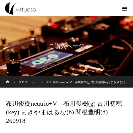
ご購入ページ
ホーム
ブログ
布川俊樹neutrio+V 布川俊樹(g) 古川初穂(key) まきやまは
るな(b) 関根豊明(d) 260918
布川俊樹neutrio+V 布川俊樹(g) 古川初穂
(key) まきやまはるな(b) 関根豊明(d)
260918