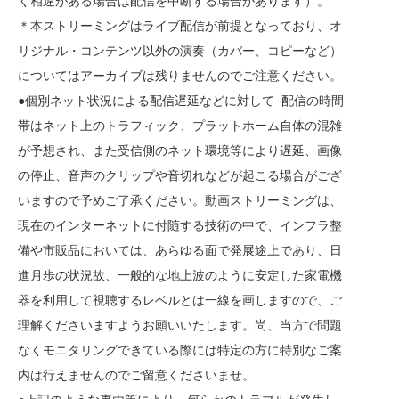
く相違がある場合は配信を中断する場合があります）。
＊本ストリーミングはライブ配信が前提となっており、オ
リジナル・コンテンツ以外の演奏（カバー、コピーなど）
についてはアーカイブは残りませんのでご注意ください。
●個別ネット状況による配信遅延などに対して 配信の時間
帯はネット上のトラフィック、プラットホーム自体の混雑
が予想され、また受信側のネット環境等により遅延、画像
の停止、音声のクリップや音切れなどが起こる場合がござ
いますので予めご了承ください。動画ストリーミングは、
現在のインターネットに付随する技術の中で、インフラ整
備や市販品においては、あらゆる面で発展途上であり、日
進月歩の状況故、一般的な地上波のように安定した家電機
器を利用して視聴するレベルとは一線を画しますので、ご
理解くださいますようお願いいたします。尚、当方で問題
なくモニタリングできている際には特定の方に特別なご案
内は行えませんのでご留意くださいませ。